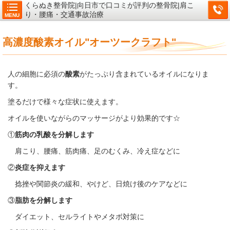
くらぬき整骨院|向日市で口コミが評判の整骨院|肩こ
り・腰痛・交通事故治療
MENU
高濃度酸素オイル"オーツークラフト"
人の細胞に必須の
酸素
がたっぷり含まれているオイルになりま
す。
塗るだけで様々な症状に使えます。
オイルを使いながらのマッサージがより効果的です☆
①
筋肉の乳酸を分解します
肩こり、腰痛、筋肉痛、足のむくみ、冷え症などに
②
炎症を抑えます
捻挫や関節炎の緩和、やけど、日焼け後のケアなどに
③
脂肪を分解します
ダイエット、セルライトやメタボ対策に